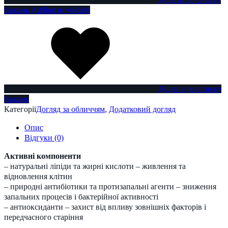
бажань
Adding to wishlist
Додано до списку
бажань
Категорії
Догляд за обличчям
,
Додатковий догляд
Опис
Відгуки (0)
Активні компоненти
– натуральні ліпіди та жирні кислоти – живлення та
відновлення клітин
– природні антибіотики та протизапальні агенти – зниження
запальних процесів і бактерійної активності
– антиоксиданти – захист від впливу зовнішніх факторів і
передчасного старіння