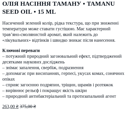
ОЛІЯ НАСІННЯ ТАМАНУ • TAMANU
SEED OIL • 15 ML
Насичений зелений колір, рідка текстура, що при зниженні
температури може ставати густішою. Має характерний
трав’яно-смолянистий аромат, який належить до
«лікувальних» відтінків і швидко зникає після нанесення.
Ключові переваги
– потужний природний загоювальний ефект, підтверджений
десятками наукових досліджень
– знімає запалення, свербіж, подразнення
– допомагає при висипаннях, герпесі, укусах комах, сонячних
опіках
– сприяє загоєнню подряпин, тріщин, шрамів і розтяжок
– вирівнює рельєф і покращує якість шкіри
– природний антибактеріальний та протизапальний агент
263,00
₴
375,00
₴