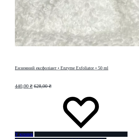
Ензимний ексфоліант • Enzyme Exfoliator • 50 ml
440,00
₴
628,00
₴
У кошик