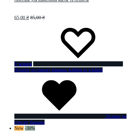
Пензлик для нанесення масок та пілінгів
65,00
₴
85,00
₴
У кошик
Додати до списку бажань
Adding to wishlist
Додано до
списку бажань
New
-30%