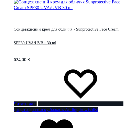
Сонцезахисний крем для обличчя • Sunprotective Face Cream
SPF30 UVA/UVB • 30 ml
624,00
₴
Читати далі
Додати до списку бажань
Adding to wishlist