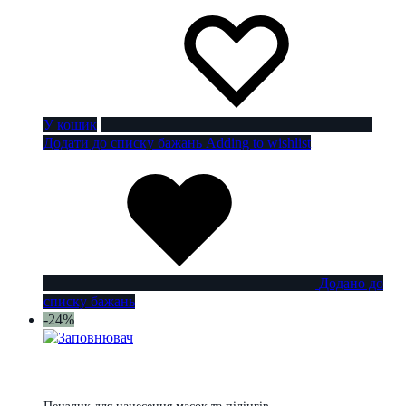
У кошик
Додати до списку бажань
Adding to wishlist
Додано до
списку бажань
-24%