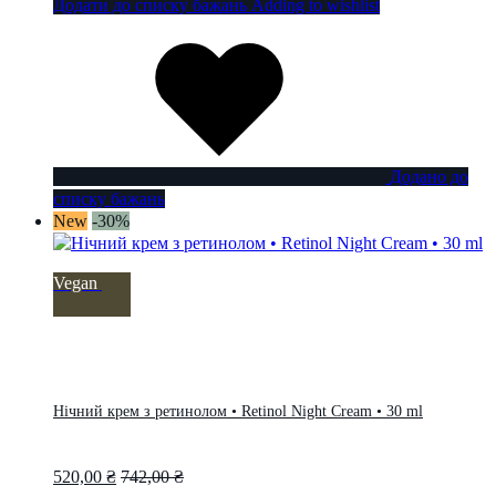
Додати до списку бажань
Adding to wishlist
Додано до
списку бажань
New
-30%
Vegan
Нічний крем з ретинолом • Retinol Night Cream • 30 ml
520,00
₴
742,00
₴