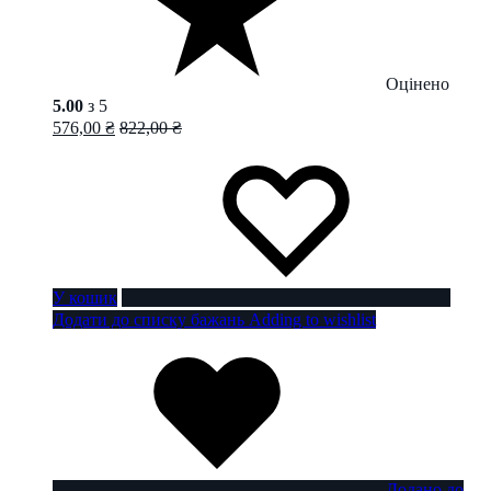
Оцінено
5.00
з 5
576,00
₴
822,00
₴
У кошик
Додати до списку бажань
Adding to wishlist
Додано до