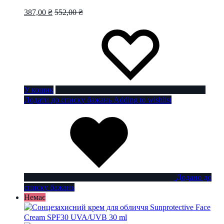
387,00
₴
552,00
₴
У кошик
Додати до списку бажань
Adding to wishlist
Додано до
списку бажань
Немає