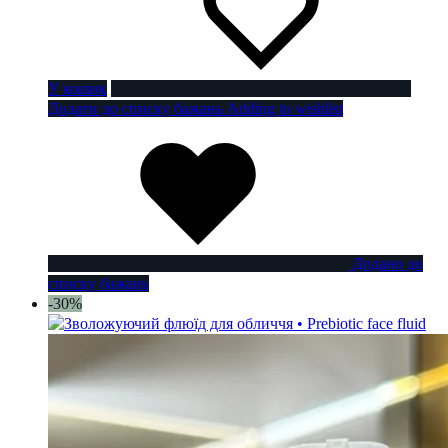
У кошик
Додати до списку бажань
Adding to wishlist
Додано до
списку бажань
-30%