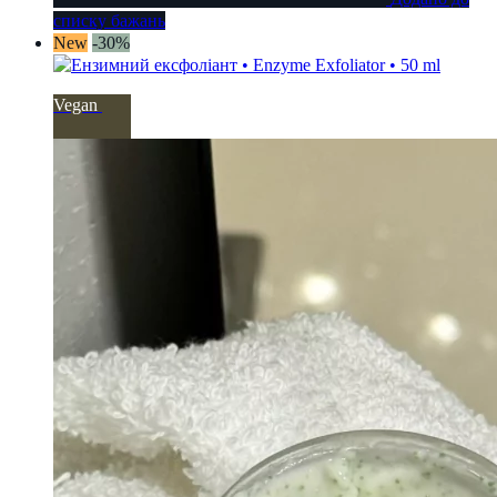
списку бажань
New
-30%
Vegan