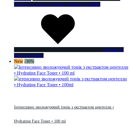
Додати до списку бажань
Adding to wishlist
Додано до
списку бажань
New
-30%
Інтенсивно зволожуючий тонік з екстрактом центелли •
Hydrating Face Toner • 100 ml