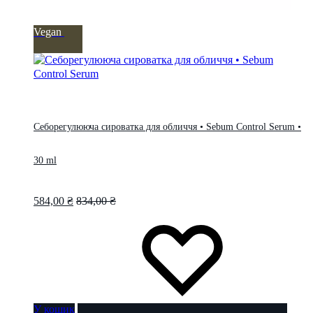
Vegan
Себорегулююча сироватка для обличчя • Sebum Control Serum •
30 ml
584,00
₴
834,00
₴
У кошик