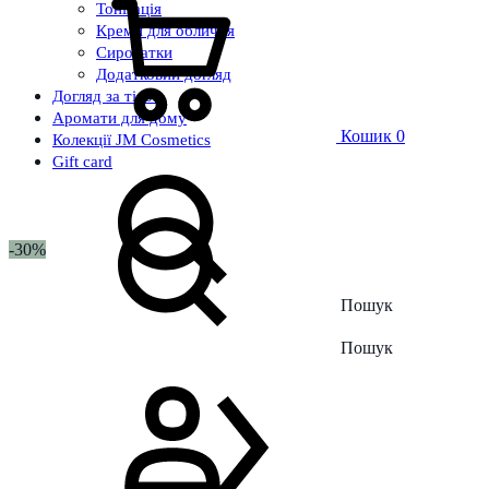
Тонізація
Креми для обличчя
Сироватки
Додатковий догляд
Догляд за тілом
Аромати для дому
Кошик
0
Колекції JM Cosmetics
Gift card
-30%
Пошук
Vegan
Пошук