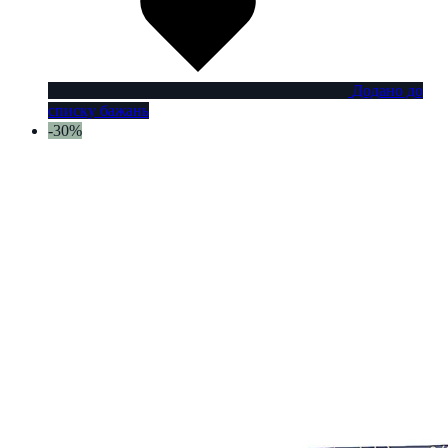
Додано до
списку бажань
-30%