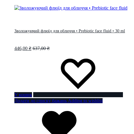
Зволожуючий флюїд для обличчя • Prebiotic face fluid • 30 ml
446,00
₴
637,00
₴
У кошик
Додати до списку бажань
Adding to wishlist