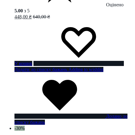
Оцінено
5.00
з 5
448,00
₴
640,00
₴
У кошик
Додати до списку бажань
Adding to wishlist
Додано до
списку бажань
-30%