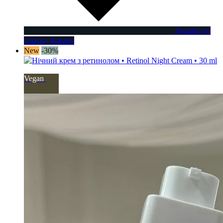
Додано до
списку бажань
New
-30%
Vegan