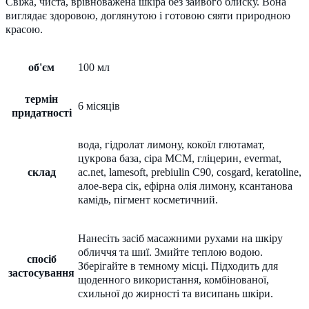
Свіжа, чиста, врівноважена шкіра без зайвого блиску. Вона
виглядає здоровою, доглянутою і готовою сяяти природною
красою.
об'єм
100 мл
термін
6 місяців
придатності
вода, гідролат лимону, кокоїл глютамат,
цукрова база, сіра МСМ, гліцерин, evermat,
склад
ac.net, lamesoft, prebiulin C90, cosgard, keratoline,
алое-вера сік, ефірна олія лимону, ксантанова
камідь, пігмент косметичний.
Нанесіть засіб масажними рухами на шкіру
обличчя та шиї. Змийте теплою водою.
спосіб
Зберігайте в темному місці. Підходить для
застосування
щоденного використання, комбінованої,
схильної до жирності та висипань шкіри.