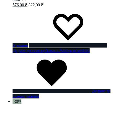
576,00
₴
822,00
₴
У кошик
Додати до списку бажань
Adding to wishlist
Додано до
списку бажань
-30%