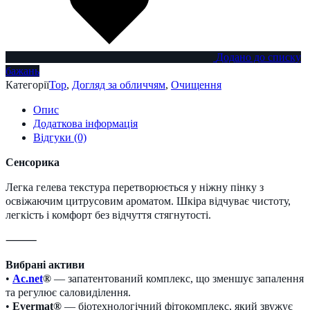
Додано до списку
бажань
Категорії
Top
,
Догляд за обличчям
,
Очищення
Опис
Додаткова інформація
Відгуки (0)
Сенсорика
Легка гелева текстура перетворюється у ніжну пінку з
освіжаючим цитрусовим ароматом. Шкіра відчуває чистоту,
легкість і комфорт без відчуття стягнутості.
⸻
Вибрані активи
•
Ac.net
®
— запатентований комплекс, що зменшує запалення
та регулює саловиділення.
•
Evermat®
— біотехнологічний фітокомплекс, який звужує