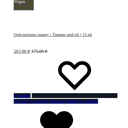
Vegan
Олія насіння таману • Tamanu seed oil • 15 ml
263,00
₴
375,00
₴
У кошик
Додати до списку бажань
Adding to wishlist