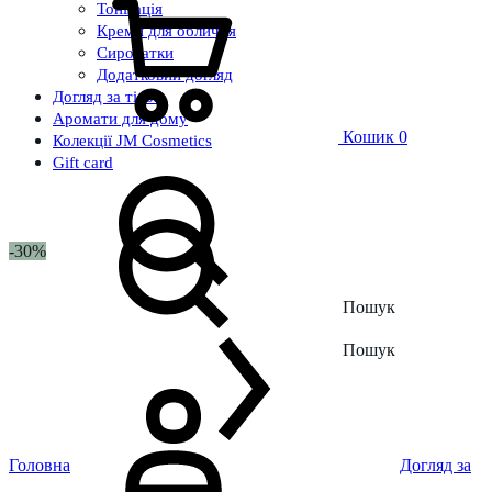
Тонізація
Креми для обличчя
Сироватки
Додатковий догляд
Догляд за тілом
Аромати для дому
Кошик
0
Колекції JM Cosmetics
Gift card
-30%
Пошук
Пошук
Головна
Догляд за