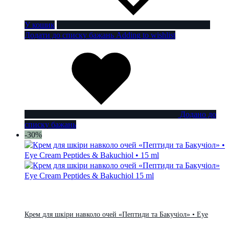
У кошик
Додати до списку бажань
Adding to wishlist
Додано до
списку бажань
-30%
Крем для шкіри навколо очей «Пептиди та Бакучіол» • Eye