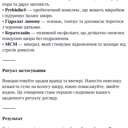
пори та дарує матовість.
•
Prebiulin®
— пребіотичний комплекс, що живить мікробіом
і підтримує баланс шкіри.
•
Гідролат лимону
— освіжає, тонізує та допомагає боротися
з чорними цятками.
•
Кератолайн
— ензимний ексфоліант, що делікатно оновлює
поверхню шкіри без подразнення.
•
МСМ
— мінерал, який стимулює відновлення та захищає від
стресів довкілля.
⸻
Ритуал застосування
Використовуйте щодня вранці та ввечері. Нанесіть невелику
кількість гелю на вологу шкіру, ніжно помасажуйте, змийте
водою. Це очищення стане першою сходинкою вашого
щоденного ритуалу догляду.
⸻
Результат