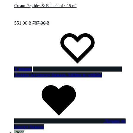
Cream Peptides & Bakuchiol • 15 ml
551,00
₴
787,00
₴
У кошик
Додати до списку бажань
Adding to wishlist
Додано до
списку бажань
-30%