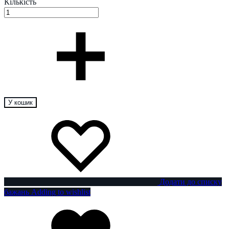
Кількість
У кошик
Додати до списку
бажань
Adding to wishlist