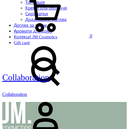
Тонізація
Креми для обличчя
Сироватки
Додатковий догляд
Догляд за тілом
Аромати для дому
0
Колекції JM Cosmetics
Пошук
Gift card
Пошук
Collaboration
Collaboration
Увійти