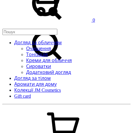
0
Пошук
Догляд за обличчям
Очищення
Тонізація
Креми для обличчя
Сироватки
Додатковий догляд
Догляд за тілом
Аромати для дому
Колекції JM Cosmetics
Gift card