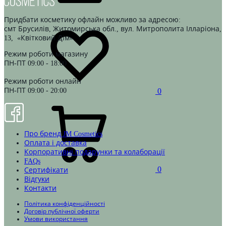
Придбати косметику офлайн можливо за адресою:
Wishlist
смт Брусилів, Житомирська обл., вул. Митрополита Ілларіона,
13,
«Квітковий Дім»
Режим роботи магазину
ПН-ПТ 09:00 - 18:00
Режим роботи онлайн
ПН-ПТ 09:00 - 20:00
0
Кошик
Про бренд JM Cosmetics
Оплата і доставка
Корпоративні подарунки та колаборації
FAQs
0
Сертифікати
Відгуки
Контакти
Політика конфіденційності
Договір публічної оферти
Умови використання